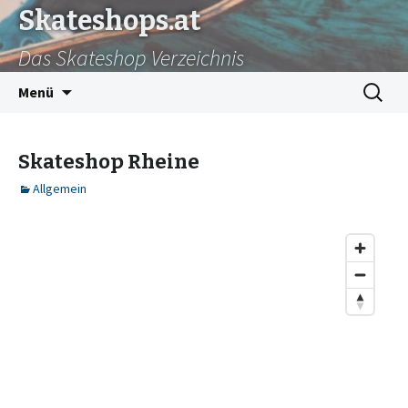
Skateshops.at
Das Skateshop Verzeichnis
Zum
Suchen
Menü
Inhalt
nach:
springen
Skateshop Rheine
Allgemein