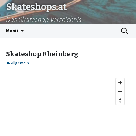
Skateshops.at
Das Skateshop Verzeichnis
Zum
Suchen
Menü
Inhalt
nach:
springen
Skateshop Rheinberg
Allgemein