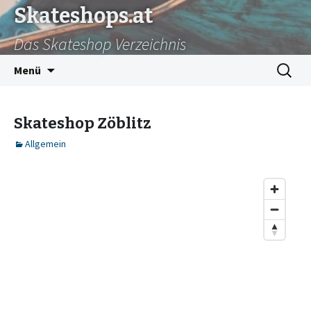
Skateshops.at
Das Skateshop Verzeichnis
Zum
Suchen
Menü
Inhalt
nach:
springen
Skateshop Zöblitz
Allgemein