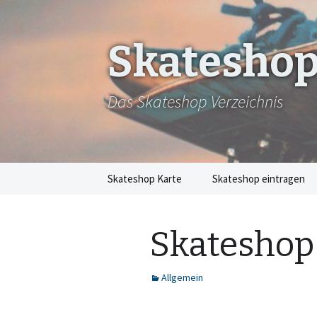
Skateshop
Das Skateshop Verzeichnis
Zum
Skateshop Karte
Skateshop eintragen
Inhalt
springen
Skateshop
Allgemein