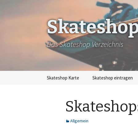
Skateshop
Das Skateshop Verzeichnis
Zum
Skateshop Karte
Skateshop eintragen
Inhalt
springen
Skateshop
Allgemein