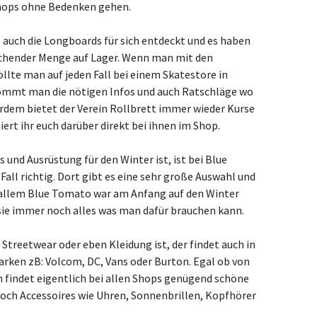
hops ohne Bedenken gehen.
 auch die Longboards für sich entdeckt und es haben
reichender Menge auf Lager. Wenn man mit den
lte man auf jeden Fall bei einem Skatestore in
ommt man die nötigen Infos und auch Ratschläge wo
dem bietet der Verein Rollbrett immer wieder Kurse
ert ihr euch darüber direkt bei ihnen im Shop.
und Ausrüstung für den Winter ist, ist bei Blue
all richtig. Dort gibt es eine sehr große Auswahl und
 allem Blue Tomato war am Anfang auf den Winter
 sie immer noch alles was man dafür brauchen kann.
Streetwear oder eben Kleidung ist, der findet auch in
rken zB: Volcom, DC, Vans oder Burton. Egal ob von
 findet eigentlich bei allen Shops genügend schöne
 noch Accessoires wie Uhren, Sonnenbrillen, Kopfhörer