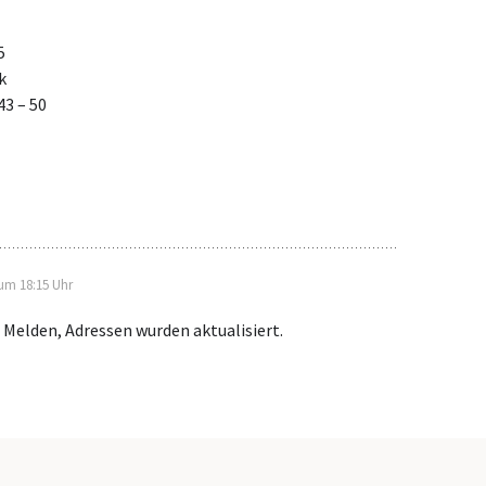
5
k
43 – 50
 um 18:15 Uhr
 Melden, Adressen wurden aktualisiert.