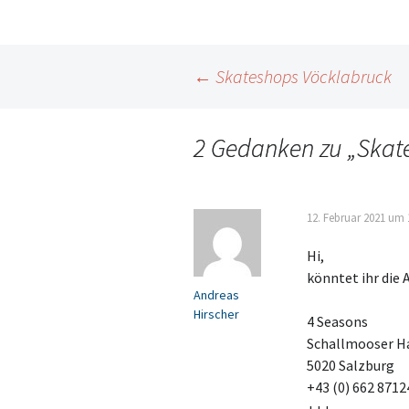
Beitragsnavigation
←
Skateshops Vöcklabruck
2 Gedanken zu „
Skat
12. Februar 2021 um 
Hi,
könntet ihr die 
Andreas
Hirscher
4 Seasons
Schallmooser Ha
5020 Salzburg
+43 (0) 662 8712