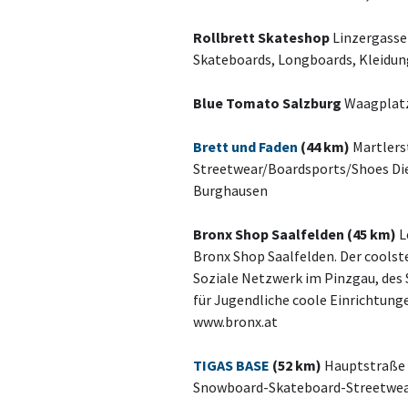
Rollbrett Skateshop
Linzergasse 
Skateboards, Longboards, Kleidung
Blue Tomato Salzburg
Waagplatz
Brett und Faden
(44 km)
Martlers
Streetwear/Boardsports/Shoes Die 
Burghausen
Bronx Shop Saalfelden (45 km)
L
Bronx Shop Saalfelden. Der coolst
Soziale Netzwerk im Pinzgau, des
für Jugendliche coole Einrichtunge
www.bronx.at
TIGAS BASE
(52 km)
Hauptstraße 
Snowboard-Skateboard-Streetwea