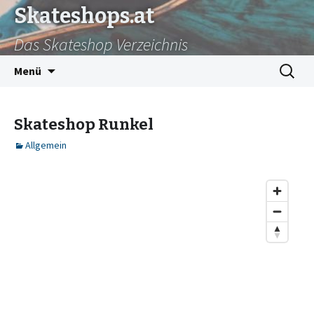
Skateshops.at
Das Skateshop Verzeichnis
Zum
Suchen
Menü
Inhalt
nach:
springen
Skateshop Runkel
Allgemein