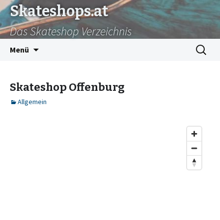
Skateshops.at
Das Skateshop Verzeichnis
Zum
Suchen
Menü
Inhalt
nach:
springen
Skateshop Offenburg
Allgemein