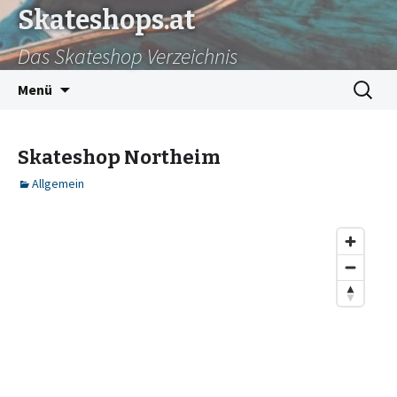
Skateshops.at
Das Skateshop Verzeichnis
Zum
Suchen
Menü
Inhalt
nach:
springen
Skateshop Northeim
Allgemein