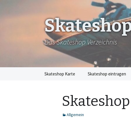
Skateshop
Das Skateshop Verzeichnis
Zum
Skateshop Karte
Skateshop eintragen
Inhalt
springen
Skateshop
Allgemein