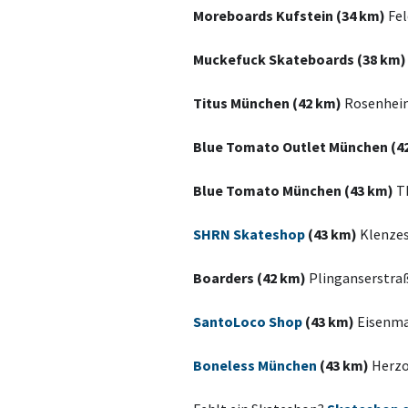
Moreboards Kufstein (34 km)
Fel
Muckefuck Skateboards (38 km)
Titus München (42 km)
Rosenheim
Blue Tomato Outlet München (4
Blue Tomato München (43 km)
T
SHRN Skateshop
(43 km)
Klenzes
Boarders (42 km)
Plinganserstra
SantoLoco Shop
(43 km)
Eisenma
Boneless München
(43 km)
Herzo