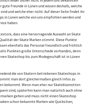
nlich leider bisher nicht in jedem uns bekannten
r gute Freunde in Lünen und wissen deshalb, welche
ind und welche eher nicht. Auf dieser Seite findet ihr
hops in Lünen welche von uns empfohlen werden und
rvice haben.
atestore, dass eine hervorragende Auswahl an Skate
 Qualität der Skate Marken stimmt. Diese Punkte
üssen ebenfalls das Personal freundlich und fröhlich
nfalls Punkten große Unterschiede vorhanden, denn
enen Skateshop bis zum Modegeschäft ist in Lünen
stredend die von Skatern betriebenen Skateshops in
ekommt man dort gleichermaßen gleich Infos zu
ünen bekommt. Wenn man eher nur Skateklamotten
bequem sind, späterhin kann man natürlich auch ohne
emarken gehen und muss nicht einen Skateshop
haben schon bekannte Marken wie Quicksilver,