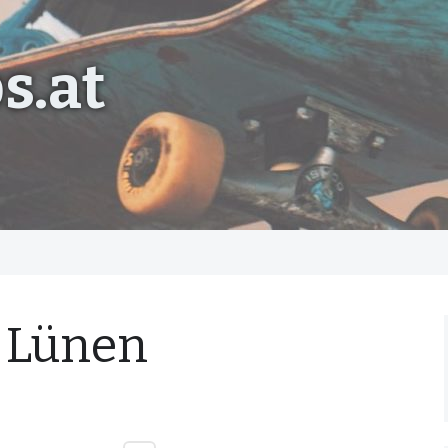
s.at
 Lünen