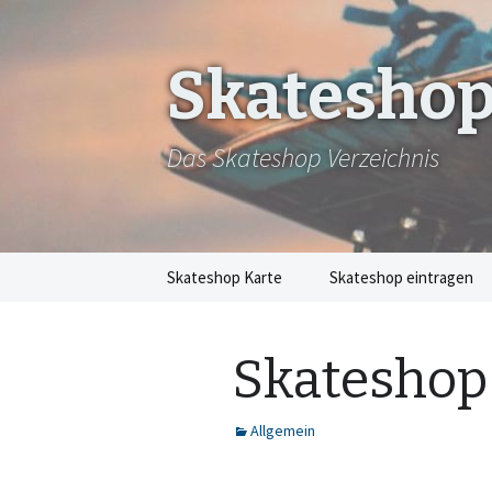
Skateshop
Das Skateshop Verzeichnis
Zum
Skateshop Karte
Skateshop eintragen
Inhalt
springen
Skateshop
Allgemein