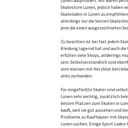
Lünen ausprobiert. Wir waren persö
Skatestore Lünen, jedoch haben wi
Skateladen in Lünen zu empfehlen s
allerdings nur die besten Skates
jene die einen ausgezeichneten Se
Zu beachten ist bei fast jedem Sk
Kleidung lagernd hat und auch die
erfüllen viele Shops, allderings m
sein. Selbstverständlich sind ebe
vom kleinen mit Herzblut betrieb
alles vorhanden.
Für eingefleißte Skater sind selb
Lünen sehr wichtig, zusätzlich b
besten Plätzen zum Skaten in L
kauft, weil sie gut aussehen und 
Probleme zu Kaufhäuser mit Skat
Lünen suchen. Einige Sport Laden 