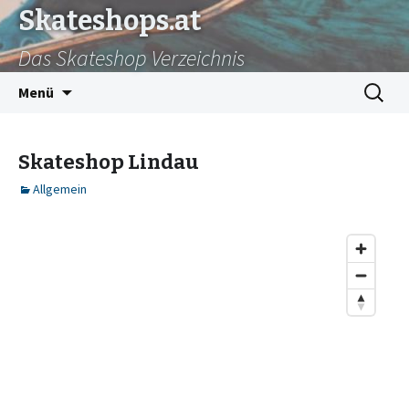
Skateshops.at
Das Skateshop Verzeichnis
Zum
Suchen
Menü
Inhalt
nach:
springen
Skateshop Lindau
Allgemein