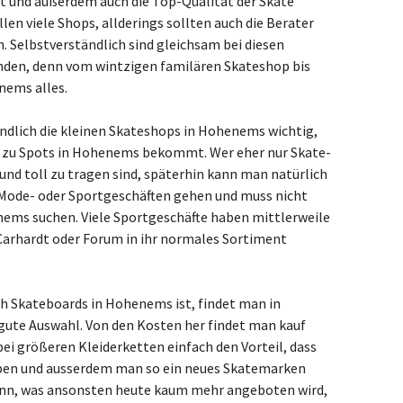
t und außerdem auch die Top-Qualität der Skate
len viele Shops, allderings sollten auch die Berater
Selbstverständlich sind gleichsam bei diesen
anden, denn vom wintzigen familären Skateshop bis
nems alles.
ändlich die kleinen Skateshops in Hohenems wichtig,
s zu Spots in Hohenems bekommt. Wer eher nur Skate-
und toll zu tragen sind, späterhin kann man natürlich
Mode- oder Sportgeschäften gehen und muss nicht
ems suchen. Viele Sportgeschäfte haben mittlerweile
Carhardt oder Forum in ihr normales Sortiment
h Skateboards in Hohenems ist, findet man in
gute Auswahl. Von den Kosten her findet man kauf
ei größeren Kleiderketten einfach den Vorteil, dass
en und ausserdem man so ein neues Skatemarken
ann, was ansonsten heute kaum mehr angeboten wird,