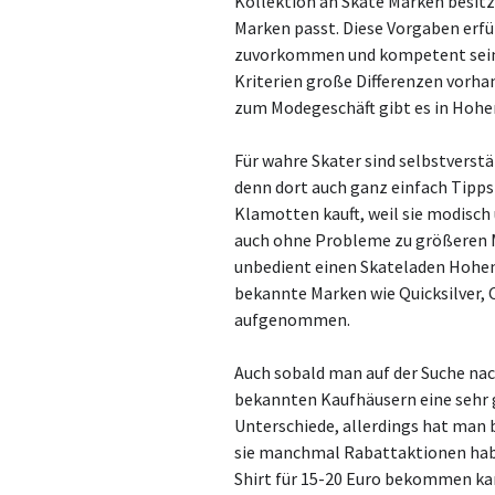
Kollektion an Skate Marken besitz
Marken passt. Diese Vorgaben erfül
zuvorkommen und kompetent sein. 
Kriterien große Differenzen vorh
zum Modegeschäft gibt es in Hohe
Für wahre Skater sind selbstverst
denn dort auch ganz einfach Tipp
Klamotten kauft, weil sie modisch 
auch ohne Probleme zu größeren 
unbedient einen Skateladen Hohen
bekannte Marken wie Quicksilver, 
aufgenommen.
Auch sobald man auf der Suche nac
bekannten Kaufhäusern eine sehr 
Unterschiede, allerdings hat man b
sie manchmal Rabattaktionen hab
Shirt für 15-20 Euro bekommen k