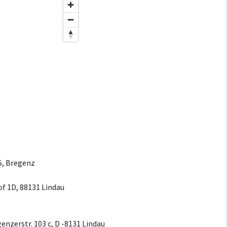
5, Bregenz
f 1D, 88131 Lindau
enzerstr. 103 c, D -8131 Lindau