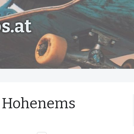
s.at
p Hohenems