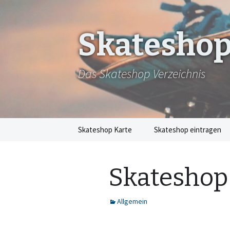
Skateshop
Das Skateshop Verzeichnis
Zum
Skateshop Karte
Skateshop eintragen
Inhalt
springen
Skatesho
Allgemein