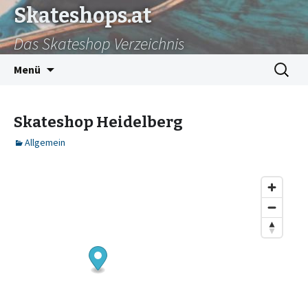
Skateshops.at
Das Skateshop Verzeichnis
Zum
Suchen
Menü
Inhalt
nach:
springen
Skateshop Heidelberg
Allgemein