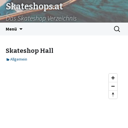
Skateshops.at
Das Skateshop Verzeichnis
Zum
Suchen
Menü
Inhalt
nach:
springen
Skateshop Hall
Allgemein