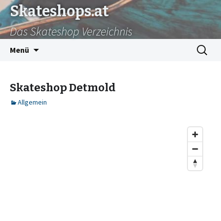
Skateshops.at
Das Skateshop Verzeichnis
Zum
Suchen
Menü
Inhalt
nach:
springen
Skateshop Detmold
Allgemein