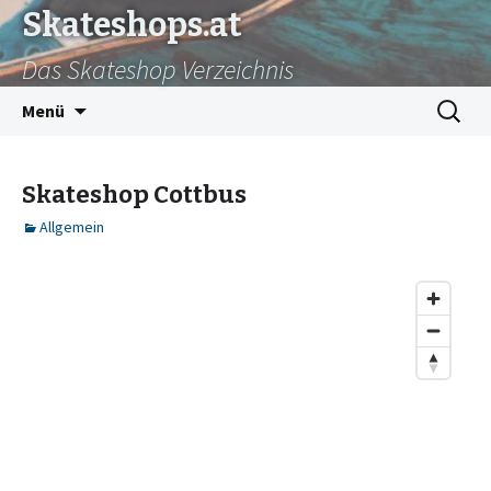
Skateshops.at
Das Skateshop Verzeichnis
Zum
Suchen
Menü
Inhalt
nach:
springen
Skateshop Cottbus
Allgemein