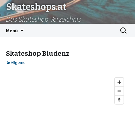
Skateshops.at
Das Skateshop Verzeichnis
Zum
Suchen
Menü
Inhalt
nach:
springen
Skateshop Bludenz
Allgemein