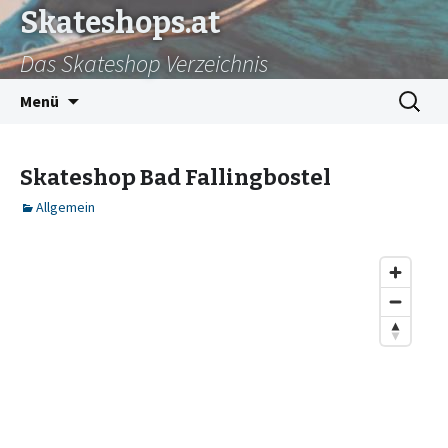
Skateshops.at
Das Skateshop Verzeichnis
Zum
Suchen
Menü
Inhalt
nach:
springen
Skateshop Bad Fallingbostel
Allgemein