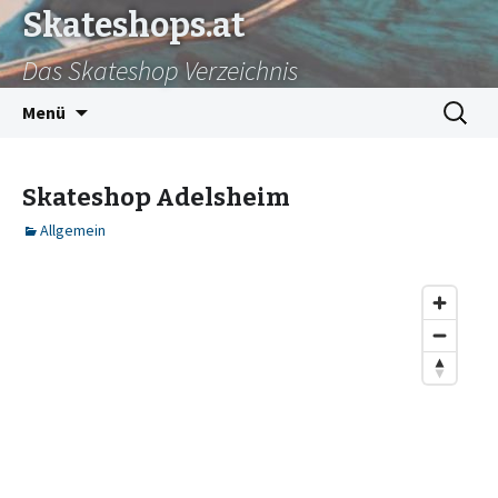
Skateshops.at
Das Skateshop Verzeichnis
Zum
Suchen
Menü
Inhalt
nach:
springen
Skateshop Adelsheim
Allgemein